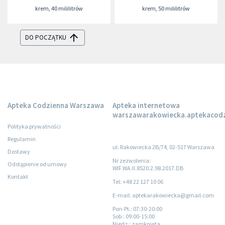
naczynkowej i z
krem
,
40 mililitrów
krem
,
50 mililitrów
trądzikiem różowatym
SPF 50+
DO POCZĄTKU
Apteka Codzienna Warszawa
Apteka internetowa
warszawarakowiecka.aptekacodz
Polityka prywatności
Regulamin
ul. Rakowiecka 2B/74, 02-517 Warszawa
Dostawy
Nr zezwolenia:
Odstąpienie od umowy
WIF.WA.II.8520.2.98.2017.DB
Kontakt
Tel: +48 22 127 10 06
E-mail: aptekarakowiecka@gmail.com
Pon-Pt.
: 07:30-20:00
Sob.
: 09:00-15:00
Niedz.
: zamknięta