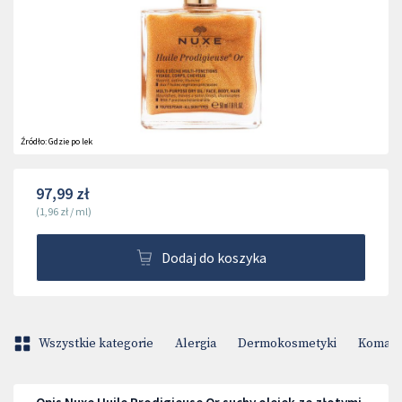
Źródło:
Gdzie po lek
97,99 zł
(
1,96 zł
/
ml
)
Dodaj do koszyka
Wszystkie kategorie
Alergia
Dermokosmetyki
Komary 