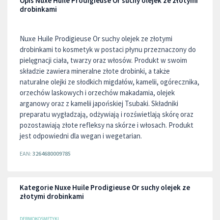
Opis Nuxe Huile Prodigieuse Or suchy olejek ze złotymi
drobinkami
Nuxe Huile Prodigieuse Or suchy olejek ze złotymi
drobinkami to kosmetyk w postaci płynu przeznaczony do
pielęgnacji ciała, twarzy oraz włosów. Produkt w swoim
składzie zawiera mineralne złote drobinki, a także
naturalne olejki ze słodkich migdałów, kamelii, ogórecznika,
orzechów laskowych i orzechów makadamia, olejek
arganowy oraz z kamelii japońskiej Tsubaki. Składniki
preparatu wygładzają, odżywiają i rozświetlają skórę oraz
pozostawiają złote refleksy na skórze i włosach. Produkt
jest odpowiedni dla wegan i wegetarian.
EAN:
3264680009785
Kategorie Nuxe Huile Prodigieuse Or suchy olejek ze
złotymi drobinkami
DERMOKOSMETYKI