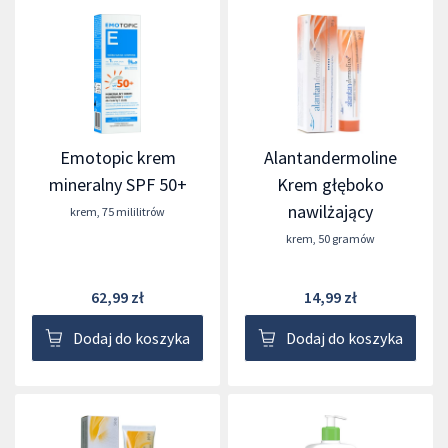
Emotopic krem
Alantandermoline
mineralny SPF 50+
Krem głęboko
nawilżający
krem
,
75 mililitrów
krem
,
50 gramów
62,99 zł
14,99 zł
Dodaj do koszyka
Dodaj do koszyka