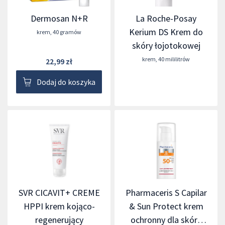
Dermosan N+R
La Roche-Posay
Kerium DS Krem do
krem
,
40 gramów
skóry łojotokowej
krem
,
40 mililitrów
22,99 zł
Dodaj do koszyka
SVR CICAVIT+ CREME
Pharmaceris S Capilar
HPPI krem kojąco-
& Sun Protect krem
regenerujący
ochronny dla skóry