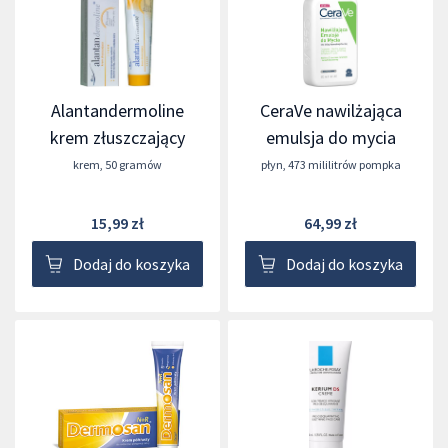
Alantandermoline
CeraVe nawilżająca
krem złuszczający
emulsja do mycia
krem
,
50 gramów
płyn
,
473 mililitrów pompka
15,99 zł
64,99 zł
Dodaj do koszyka
Dodaj do koszyka