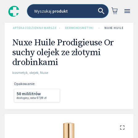
Wyszukaj
produkt
APTEKA CODZIENNA WARSZAWA
›
DERMOKOSMETYKI
›
NUXE HUILE PRODIGI
Nuxe Huile Prodigieuse Or
suchy olejek ze złotymi
drobinkami
kosmetyk
,
olejek
,
Nuxe
Opakowanie
:
50 mililitrów
dostępny
,
cena
97,99 zł