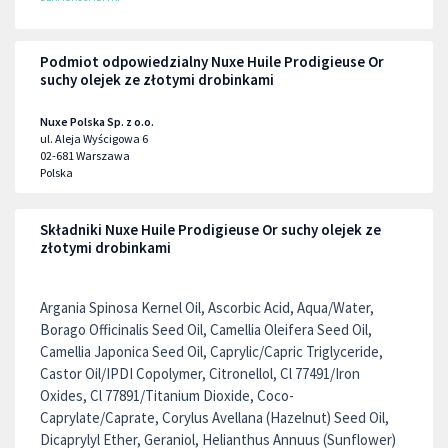
Podmiot odpowiedzialny Nuxe Huile Prodigieuse Or
suchy olejek ze złotymi drobinkami
Nuxe Polska Sp. z o.o.
ul. Aleja Wyścigowa 6
02-681
Warszawa
Polska
Składniki Nuxe Huile Prodigieuse Or suchy olejek ze
złotymi drobinkami
Argania Spinosa Kernel Oil, Ascorbic Acid, Aqua/Water,
Borago Officinalis Seed Oil, Camellia Oleifera Seed Oil,
Camellia Japonica Seed Oil, Caprylic/Capric Triglyceride,
Castor Oil/IPDI Copolymer, Citronellol, Cl 77491/Iron
Oxides, Cl 77891/Titanium Dioxide, Coco-
Caprylate/Caprate, Corylus Avellana (Hazelnut) Seed Oil,
Dicaprylyl Ether, Geraniol, Helianthus Annuus (Sunflower)