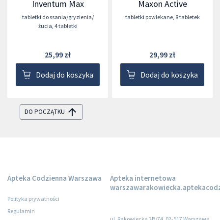
Inventum Max
Maxon Active
tabletki do ssania/gryzienia/
tabletki powlekane
,
8 tabletek
żucia
,
4 tabletki
25,99 zł
29,99 zł
Dodaj do koszyka
Dodaj do koszyka
DO POCZĄTKU
Apteka Codzienna Warszawa
Apteka internetowa
warszawarakowiecka.aptekacodz
Polityka prywatności
Regulamin
ul. Rakowiecka 2B/74, 02-517 Warszawa