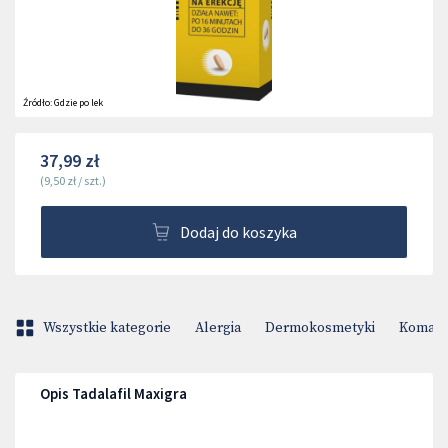
Źródło:
Gdzie po lek
37,99 zł
(
9,50 zł
/
szt.
)
Dodaj do koszyka
Wszystkie kategorie
Alergia
Dermokosmetyki
Komary 
Opis Tadalafil Maxigra