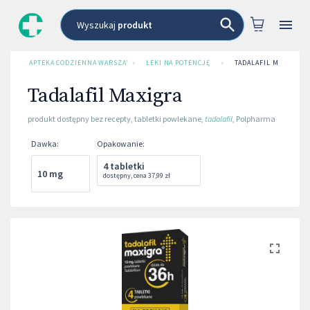
Wyszukaj
produkt
APTEKA CODZIENNA WARSZAWA
›
LEKI NA POTENCJĘ
›
TADALAFIL MAXIGRA
Tadalafil Maxigra
produkt dostępny bez recepty
,
tabletki powlekane
,
tadalafil
,
Polpharma
Dawka
:
Opakowanie
:
4 tabletki
10 mg
dostępny
,
cena
37,99 zł