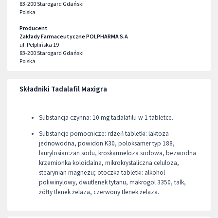
83-200
Starogard Gdański
Polska
Producent
Zakłady Farmaceutyczne POLPHARMA S.A
ul. Pelplińska 19
83-200
Starogard Gdański
Polska
Składniki Tadalafil Maxigra
Substancja czynna: 10 mg tadalafilu w 1 tabletce.
Substancje pomocnicze: rdzeń tabletki: laktoza
jednowodna, powidon K30, poloksamer typ 188,
laurylosiarczan sodu, kroskarmeloza sodowa, bezwodna
krzemionka koloidalna, mikrokrystaliczna celuloza,
stearynian magnezu; otoczka tabletki: alkohol
poliwinylowy, dwutlenek tytanu, makrogol 3350, talk,
żółty tlenek żelaza, czerwony tlenek żelaza.