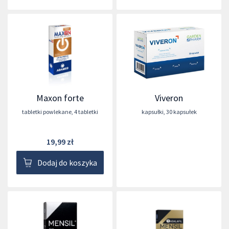
Maxon forte
Viveron
tabletki powlekane
,
4 tabletki
kapsułki
,
30 kapsułek
19,99 zł
Dodaj do koszyka