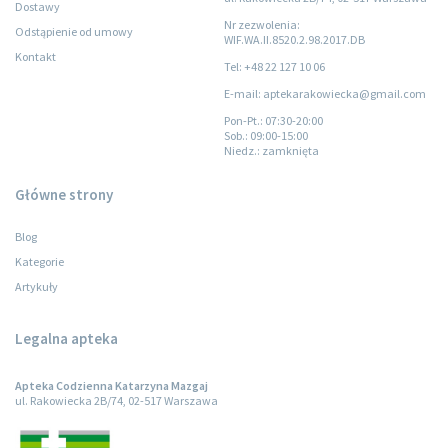
Dostawy
Nr zezwolenia:
Odstąpienie od umowy
WIF.WA.II.8520.2.98.2017.DB
Kontakt
Tel: +48 22 127 10 06
E-mail: aptekarakowiecka@gmail.com
Pon-Pt.
: 07:30-20:00
Sob.
: 09:00-15:00
Niedz.
: zamknięta
Główne strony
Blog
Kategorie
Artykuły
Legalna apteka
Apteka Codzienna Katarzyna Mazgaj
ul. Rakowiecka 2B/74, 02-517 Warszawa