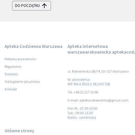
DO POCZĄTKU
Apteka Codzienna Warszawa
Apteka internetowa
warszawarakowiecka.aptekacodz
Polityka prywatności
Regulamin
ul. Rakowiecka 2B/74, 02-517 Warszawa
Dostawy
Nr zezwolenia:
Odstąpienie od umowy
WIF.WA.II.8520.2.98.2017.DB
Kontakt
Tel: +48 22 127 10 06
E-mail: aptekarakowiecka@gmail.com
Pon-Pt.
: 07:30-20:00
Sob.
: 09:00-15:00
Niedz.
: zamknięta
Główne strony