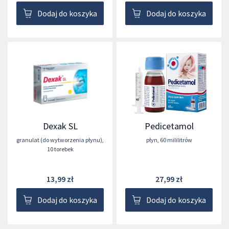
Dodaj do koszyka
Dodaj do koszyka
Dexak SL
Pedicetamol
granulat (do wytworzenia płynu)
,
płyn
,
60 mililitrów
10 torebek
13,99 zł
27,99 zł
Dodaj do koszyka
Dodaj do koszyka