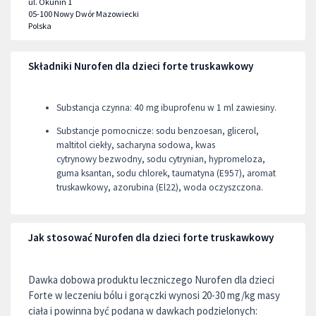
ul. Okunin 1
05-100
Nowy Dwór Mazowiecki
Polska
Składniki Nurofen dla dzieci forte truskawkowy
Substancja czynna: 40 mg ibuprofenu w 1 ml zawiesiny.
Substancje pomocnicze: sodu benzoesan, glicerol,
maltitol ciekły, sacharyna sodowa, kwas
cytrynowy bezwodny, sodu cytrynian, hypromeloza,
guma ksantan, sodu chlorek, taumatyna (E957), aromat
truskawkowy, azorubina (El22), woda oczyszczona.
Jak stosować Nurofen dla dzieci forte truskawkowy
Dawka dobowa produktu leczniczego Nurofen dla dzieci
Forte w leczeniu bólu i gorączki wynosi 20-30 mg/kg masy
ciała i powinna być podana w dawkach podzielonych: