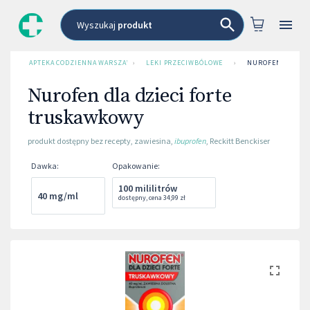
Wyszukaj
produkt
APTEKA CODZIENNA WARSZAWA
›
LEKI PRZECIWBÓLOWE
›
NUROFEN DLA DZ
Nurofen dla dzieci forte
truskawkowy
produkt dostępny bez recepty
,
zawiesina
,
ibuprofen
,
Reckitt Benckiser
Dawka
:
Opakowanie
:
100 mililitrów
40 mg/ml
dostępny
,
cena
34,99 zł