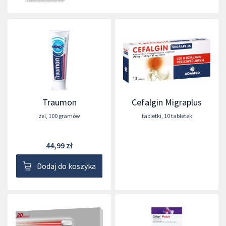
Traumon
Cefalgin Migraplus
żel
,
100 gramów
tabletki
,
10 tabletek
44,99 zł
Dodaj do koszyka