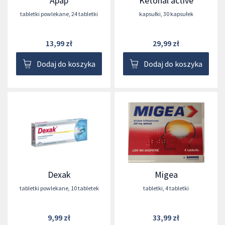
Apap
Ketonal active
tabletki powlekane
,
24 tabletki
kapsułki
,
30 kapsułek
13,99 zł
29,99 zł
Dodaj do koszyka
Dodaj do koszyka
Dexak
Migea
tabletki powlekane
,
10 tabletek
tabletki
,
4 tabletki
9,99 zł
33,99 zł