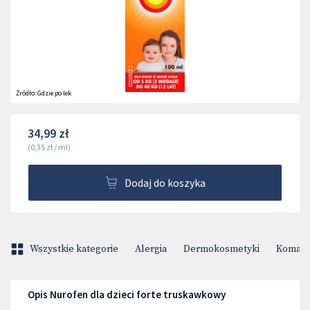
Źródło:
Gdzie po lek
34,99 zł
(
0,35 zł
/
ml
)
Dodaj do koszyka
Wszystkie kategorie
Alergia
Dermokosmetyki
Komary 
Opis Nurofen dla dzieci forte truskawkowy