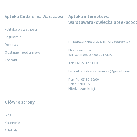
Apteka Codzienna Warszawa
Apteka internetowa
warszawarakowiecka.aptekacodz
Polityka prywatności
Regulamin
ul. Rakowiecka 2B/74, 02-517 Warszawa
Dostawy
Nr zezwolenia:
Odstąpienie od umowy
WIF.WA.II.8520.2.98.2017.DB
Kontakt
Tel: +48 22 127 10 06
E-mail: aptekarakowiecka@gmail.com
Pon-Pt.
: 07:30-20:00
Sob.
: 09:00-15:00
Niedz.
: zamknięta
Główne strony
Blog
Kategorie
Artykuły