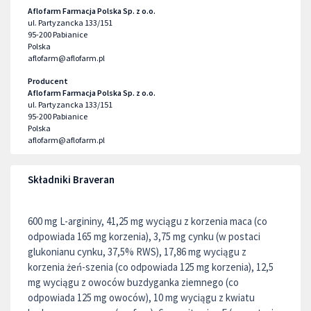
Aflofarm Farmacja Polska Sp. z o.o.
ul. Partyzancka 133/151
95-200
Pabianice
Polska
aflofarm@aflofarm.pl
Producent
Aflofarm Farmacja Polska Sp. z o.o.
ul. Partyzancka 133/151
95-200
Pabianice
Polska
aflofarm@aflofarm.pl
Składniki Braveran
600 mg L-argininy, 41,25 mg wyciągu z korzenia maca (co
odpowiada 165 mg korzenia), 3,75 mg cynku (w postaci
glukonianu cynku, 37,5% RWS), 17,86 mg wyciągu z
korzenia żeń-szenia (co odpowiada 125 mg korzenia), 12,5
mg wyciągu z owoców buzdyganka ziemnego (co
odpowiada 125 mg owoców), 10 mg wyciągu z kwiatu