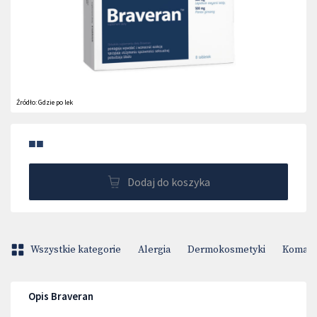
Źródło:
Gdzie po lek
■■
Dodaj do koszyka
Wszystkie kategorie
Alergia
Dermokosmetyki
Komary 
Opis Braveran