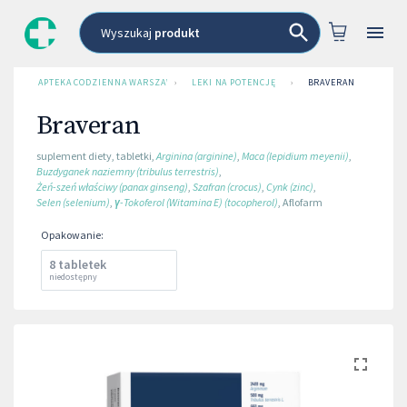
Wyszukaj
produkt
APTEKA CODZIENNA WARSZAWA
›
LEKI NA POTENCJĘ
›
BRAVERAN
Braveran
suplement diety
,
tabletki
,
Arginina (arginine)
,
Maca (lepidium meyenii)
,
Buzdyganek naziemny (tribulus terrestris)
,
Żeń-szeń właściwy (panax ginseng)
,
Szafran (crocus)
,
Cynk (zinc)
,
Selen (selenium)
,
γ-Tokoferol (Witamina E) (tocopherol)
,
Aflofarm
Opakowanie
:
8 tabletek
niedostępny