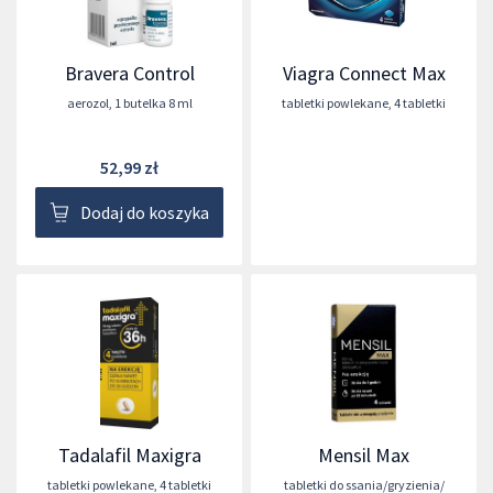
Bravera Control
Viagra Connect Max
aerozol
,
1 butelka 8 ml
tabletki powlekane
,
4 tabletki
52,99 zł
Dodaj do koszyka
Tadalafil Maxigra
Mensil Max
tabletki powlekane
,
4 tabletki
tabletki do ssania/gryzienia/