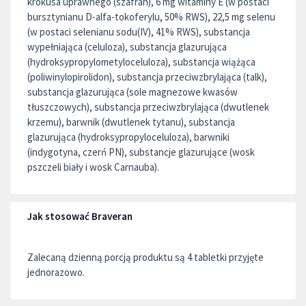
krokusa uprawnego (szafran), 6 mg witaminy E (w postaci
bursztynianu D-alfa-tokoferylu, 50% RWS), 22,5 mg selenu
(w postaci selenianu sodu(IV), 41% RWS), substancja
wypełniająca (celuloza), substancja glazurująca
(hydroksypropylometyloceluloza), substancja wiążąca
(poliwinylopirolidon), substancja przeciwzbrylająca (talk),
substancja glazurująca (sole magnezowe kwasów
tłuszczowych), substancja przeciwzbrylająca (dwutlenek
krzemu), barwnik (dwutlenek tytanu), substancja
glazurująca (hydroksypropyloceluloza), barwniki
(indygotyna, czerń PN), substancje glazurujące (wosk
pszczeli biały i wosk Carnauba).
Jak stosować Braveran
Zalecaną dzienną porcją produktu są 4 tabletki przyjęte
jednorazowo.