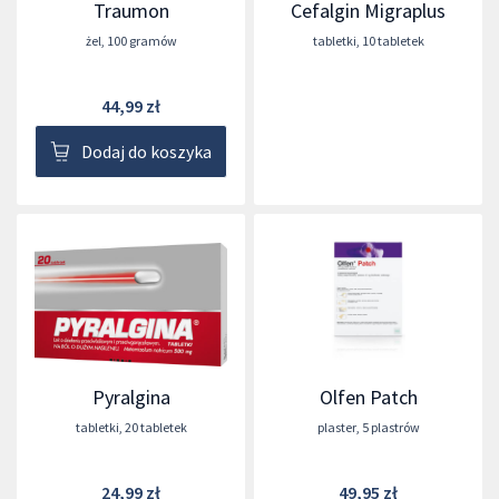
Traumon
Cefalgin Migraplus
żel
,
100 gramów
tabletki
,
10 tabletek
44,99 zł
Dodaj do koszyka
Pyralgina
Olfen Patch
tabletki
,
20 tabletek
plaster
,
5 plastrów
24,99 zł
49,95 zł