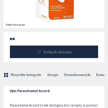
Źródło:
Gdzie po lek
■■
Dodaj do koszyka
Wszystkie kategorie
Alergia
Dermokosmetyki
Komary 
Opis Paracetamol Accord
Paracetamol Accord to lek dostępny bez recepty w postaci