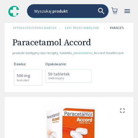
Wyszukaj
produkt
APTEKA CODZIENNA WARSZAWA
›
LEKI PRZECIWBÓLOWE
›
PARACETAMOL AC
Paracetamol Accord
produkt dostępny bez recepty
,
tabletki
,
paracetamol
,
Accord Healthcare
Dawka
:
Opakowanie
:
50 tabletek
500 mg
niedostępny
brak ofert