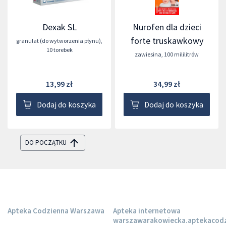
Dexak SL
Nurofen dla dzieci
forte truskawkowy
granulat (do wytworzenia płynu)
,
10 torebek
zawiesina
,
100 mililitrów
13,99 zł
34,99 zł
Dodaj do koszyka
Dodaj do koszyka
DO POCZĄTKU
Apteka Codzienna Warszawa
Apteka internetowa
warszawarakowiecka.aptekacodz